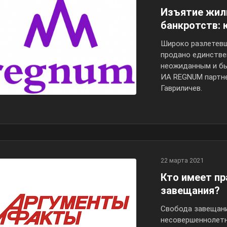
Изъятие жиль
банкротств: 
Широко разлетевш
продано единстве
неожиданным и бы
ИА REGNUM партне
Гавриличев.
22 марта 2021
Кто имеет пр
завещания?
Свобода завещани
несовершеннолетни