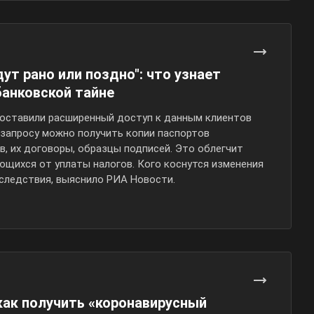
дут рано или поздно": что узнает
банковской тайне
оставили расширенный доступ к данным клиентов
 запросу можно получить копии паспортов
в, их договоры, образцы подписей. Это облегчит
ющихся от уплаты налогов. Кого коснутся изменения
оследствия, выяснило РИА Новости.
как получить «коронавирусный