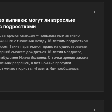
ез выпивки: могут ли взрослые
 с подростками
 разгорелся скандал — пользователи активно
ожны ли отношения между
16-летним
подростком
ером. Такие пары имеют право на существование,
старший сможет дождаться
18-летия
младшего,
омбудсмен Ирина Волынец. С точки зрения закона
шениях разрешен, а вот ночные прогулки
 отмечают юристы. «Газета. Ru» пообщалась