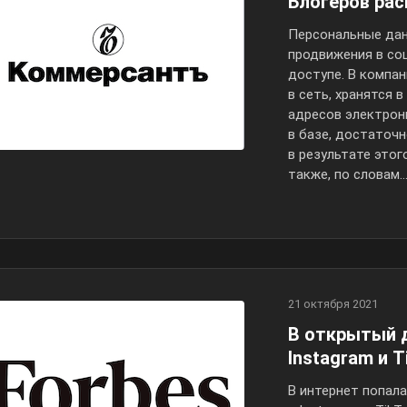
Блогеров рас
Персональные дан
продвижения в со
доступе. В компан
в сеть, хранятся 
адресов электрон
в базе, достаточ
в результате этог
также, по словам..
21 октября 2021
В открытый д
Instagram и T
В интернет попала