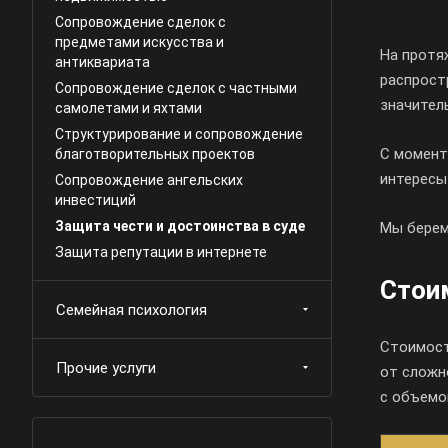
Сопровождение сделок с
предметами искусства и
На протя
антиквариата
распрост
Сопровождение сделок с частными
значител
самолетами и яхтами
Структурирование и сопровождение
С момент
благотворительных проектов
интересы
Сопровождение ангельских
инвестиций
Защита чести и достоинства в суде
Мы берем
Защита репутации в интернете
Стои
Семейная психология
Стоимост
Прочие услуги
от сложн
с объемо