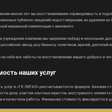
жении многих лет мы восстанавливаем справедливость в подоб
раненных публично сведений недостоверными, их удаления из 
ьной моральной компенсации с виновного.
а учреждения компании мы одержали победу в нескольких дес
 российских звезд
шоу-бизнеса
, политиков, врачей, деятелей 
 на себя все заботы по восстановлению вашего доброго и чес
мость наших услуг
ь услуг в «ГК ЛИГАЛ» рассчитывается по формуле: базовая с
ости дела, участия опытных юристов, иностранного элемента 
м и качеством работы. Финальная стоимость фиксируется в до