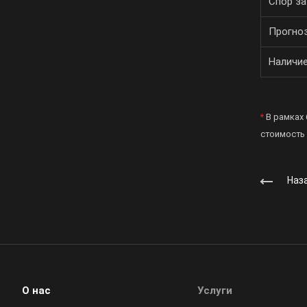
Спор з
Прогно
Наличи
*
В рамках
стоимость
Наза
О нас
Услуги