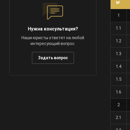
№
1
1.1
Нужна консультация?
Наши юристы ответят на любой
1.2
интересующий вопрос.
1.3
Задать вопрос
1.4
1.5
1.6
2
2.1