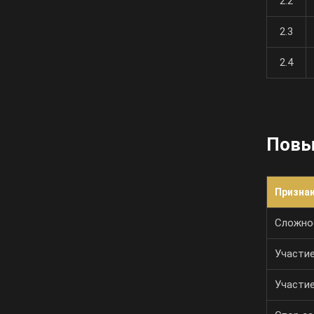
2.2
2.3
2.4
Повы
Призна
Сложно
Участие
Участие