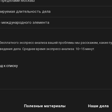
а пределами Москвы
зируемая длительность дела
е международного элемента
 бесплатного
экспресс-анализа
вашей проблемы мы расскажем, какие пу
 ведения дела. Среднее время
экспресс-анализа
: 10–15 минут.
д к списку
Полезные материалы
Наши дела