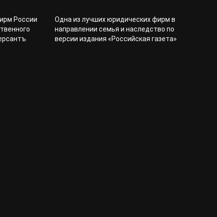
фирм России
Одна из лучших юридических фирм в
ственного
направлении семья и наследство по
мерсантъ
версии издания «Российская газета»