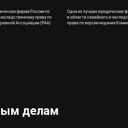
ическая фирма России по
Одна из лучших юридических 
наследственному праву по
в области семейного и наслед
тражной Ассоциации (РАА)
права по версии издания Ком
ным делам