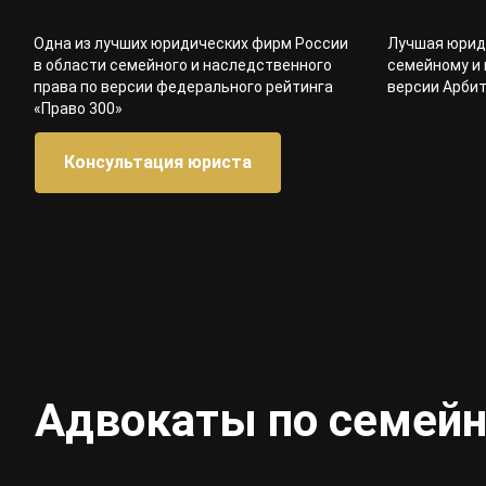
Одна из лучших юридических фирм России
Лучшая юрид
в области семейного и наследственного
семейному и 
права по версии федерального рейтинга
версии Арби
«Право 300»
Консультация юриста
Адвокаты по семей